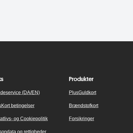
ks
Produkter
deservice (DA/EN)
PlusGuldkort
sKort betingelser
Brændstofkort
atlivs- og Cookiepolitik
Forsikringer
sondata og rettigheder