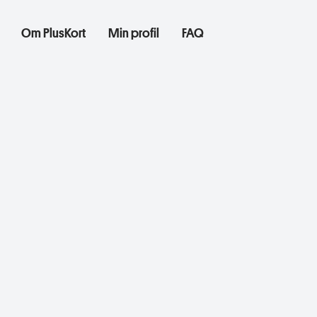
Om PlusKort
Min profil
FAQ