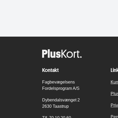
Kontakt
Lin
Fagbevægelsens
Kun
Fordelsprogram A/S
Plu
Dybendalsvænget 2
Priv
2630 Taastrup
Per
Tlf.
70 10 20 60