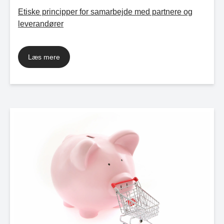
Etiske principper for samarbejde med partnere og
leverandører
Læs mere