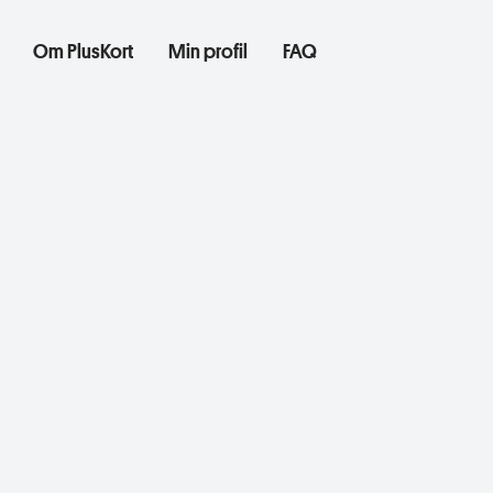
Om PlusKort
Min profil
FAQ