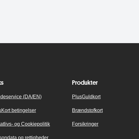
ks
Produkter
deservice (DA/EN)
PlusGuldkort
sKort betingelser
Brændstofkort
atlivs- og Cookiepolitik
Forsikringer
sondata og rettigheder