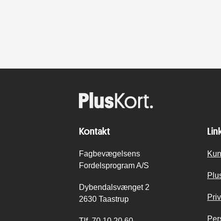
Kontakt
Lin
Fagbevægelsens
Kun
Fordelsprogram A/S
Plu
Dybendalsvænget 2
Priv
2630 Taastrup
Per
Tlf.
70 10 20 60