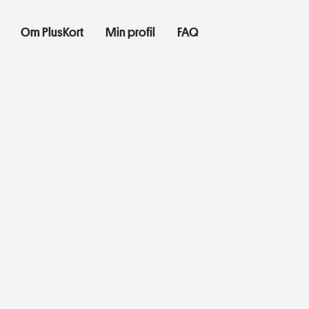
Om PlusKort
Min profil
FAQ