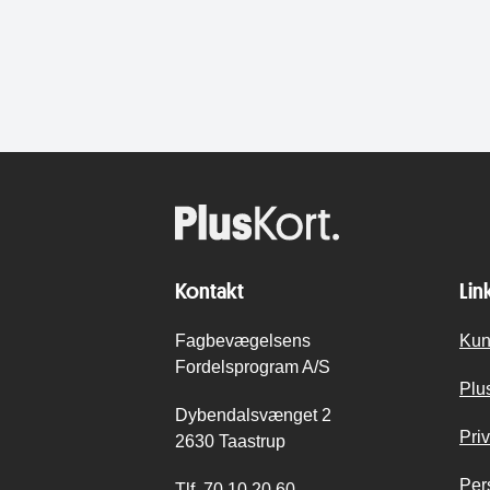
Kontakt
Lin
Fagbevægelsens
Kun
Fordelsprogram A/S
Plu
Dybendalsvænget 2
Priv
2630 Taastrup
Per
Tlf.
70 10 20 60