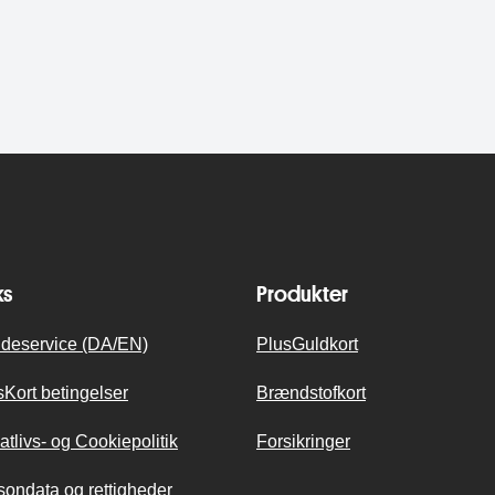
ks
Produkter
deservice (DA/EN)
PlusGuldkort
sKort betingelser
Brændstofkort
atlivs- og Cookiepolitik
Forsikringer
sondata og rettigheder