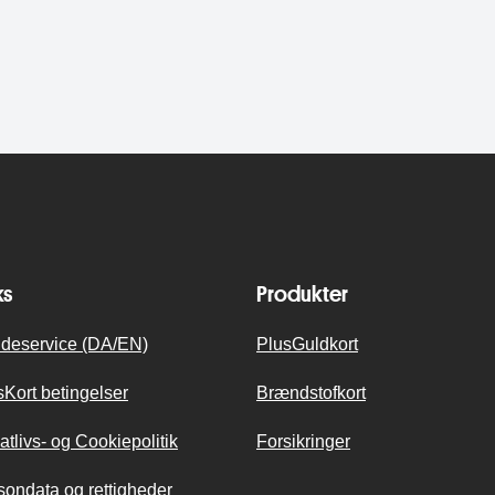
ks
Produkter
deservice (DA/EN)
PlusGuldkort
sKort betingelser
Brændstofkort
atlivs- og Cookiepolitik
Forsikringer
sondata og rettigheder