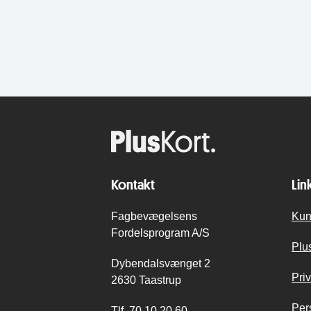
Kontakt
Lin
Fagbevægelsens
Kun
Fordelsprogram A/S
Plu
Dybendalsvænget 2
Priv
2630 Taastrup
Per
Tlf.
70 10 20 60