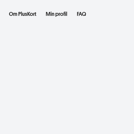
Om PlusKort
Min profil
FAQ