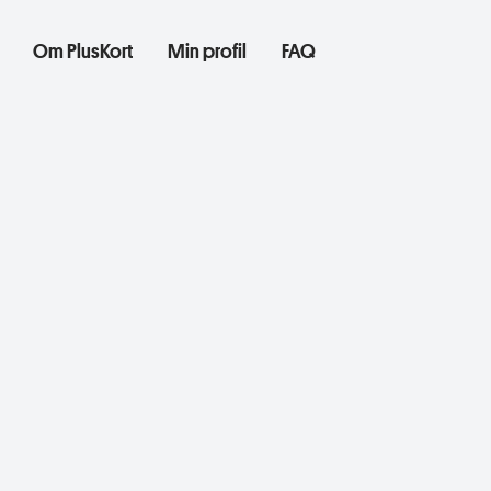
Om PlusKort
Min profil
FAQ