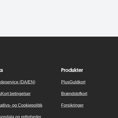
ks
Produkter
deservice (DA/EN)
PlusGuldkort
sKort betingelser
Brændstofkort
atlivs- og Cookiepolitik
Forsikringer
sondata og rettigheder