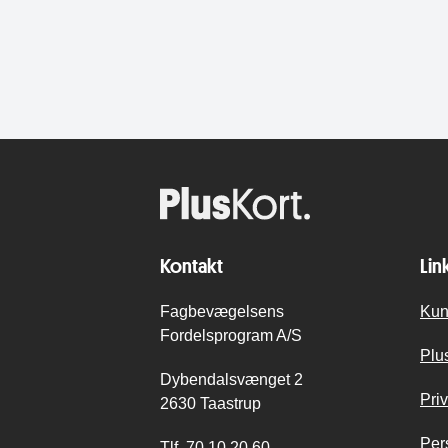
Kontakt
Lin
Fagbevægelsens
Kun
Fordelsprogram A/S
Plu
Dybendalsvænget 2
Priv
2630 Taastrup
Per
Tlf.
70 10 20 60