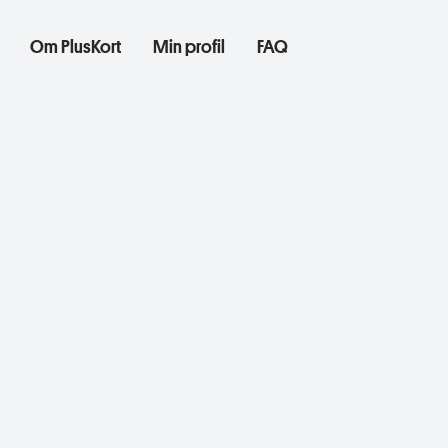
Om PlusKort
Min profil
FAQ