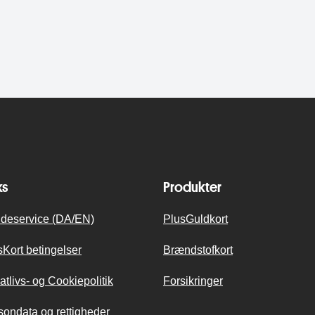
ks
Produkter
deservice (DA/EN)
PlusGuldkort
sKort betingelser
Brændstofkort
atlivs- og Cookiepolitik
Forsikringer
sondata og rettigheder