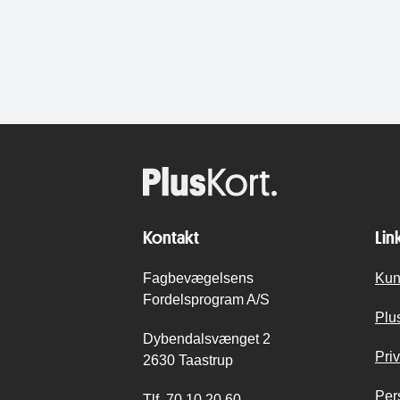
Kontakt
Lin
Fagbevægelsens
Kun
Fordelsprogram A/S
Plu
Dybendalsvænget 2
Priv
2630 Taastrup
Per
Tlf.
70 10 20 60